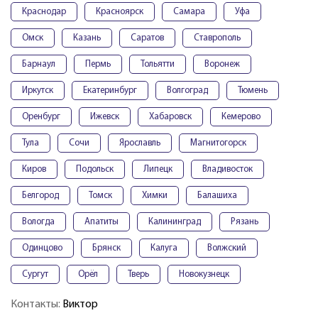
Краснодар
Красноярск
Самара
Уфа
Омск
Казань
Саратов
Ставрополь
Барнаул
Пермь
Тольятти
Воронеж
Иркутск
Екатеринбург
Волгоград
Тюмень
Оренбург
Ижевск
Хабаровск
Кемерово
Тула
Сочи
Ярославль
Магнитогорск
Киров
Подольск
Липецк
Владивосток
Белгород
Томск
Химки
Балашиха
Вологда
Апатиты
Калининград
Рязань
Одинцово
Брянск
Калуга
Волжский
Сургут
Орёл
Тверь
Новокузнецк
Контакты:
Виктор