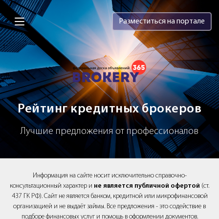
Brokery365 - Рейтинг кредитных брок
Разместиться на портале
Рейтинг кредитных брокеров
Лучшие предложения от профессионалов
Информация на сайте носит исключительно справочно-
консультационный характер и
не является публичной офертой
(ст.
437 ГК РФ). Сайт не является банком, кредитной или микрофинансовой
организацией и не выдаёт займы. Все предложения - это содействие в
подборе финансовых услуг и помощь в оформлении документов.