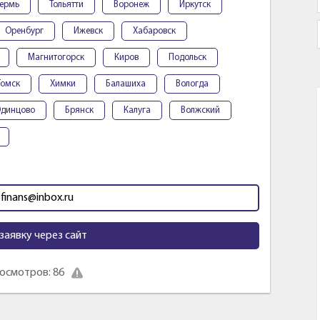
ермь
Тольятти
Воронеж
Иркутск
Оренбург
Ижевск
Хабаровск
Магнитогорск
Киров
Подольск
Томск
Химки
Балашиха
Вологда
динцово
Брянск
Калуга
Волжский
.finans@inbox.ru
заявку через сайт
осмотров: 86