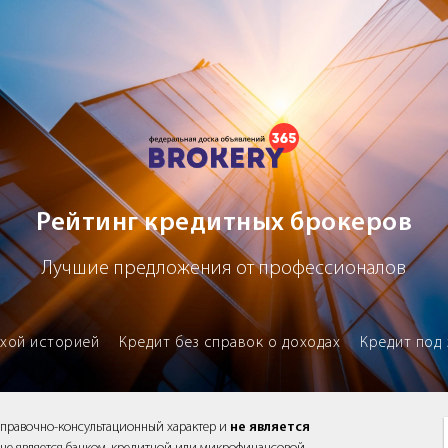
х брокеров
Рейтинг кредитных брокеров
Лучшие предложения от профессионалов
охой историей
Кредит без справок о доходах
Кредит под 
справочно-консультационный характер и
не является