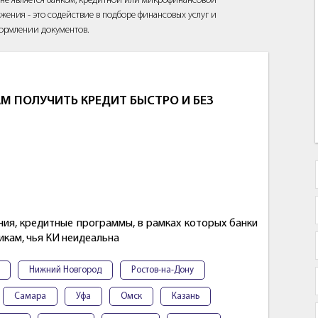
йт не является банком, кредитной или микрофинансовой
жения - это содействие в подборе финансовых услуг и
ормлении документов.
 ПОЛУЧИТЬ КРЕДИТ БЫСТРО И БЕЗ
ия, кредитные программы, в рамках которых банки
икам, чья КИ неидеальна
Нижний Новгород
Ростов-на-Дону
Самара
Уфа
Омск
Казань