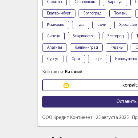
Саратов
Ставрополь
Барнаул
П
Екатеринбург
Волгоград
Тюмень
Кемерово
Тула
Сочи
Ярославль
Липецк
Владивосток
Белгород
Апатиты
Калининград
Рязань
О
Сургут
Орёл
Тверь
Новокузнецк
Контакты:
Виталий
konsalt
Оставить 
ООО Кредит Континент
25 августа 2025
Пр