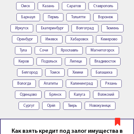
Омск
Казань
Саратов
Ставрополь
Барнаул
Пермь
Тольятти
Воронеж
Иркутск
Екатеринбург
Волгоград
Тюмень
Оренбург
Ижевск
Хабаровск
Кемерово
Тула
Сочи
Ярославль
Магнитогорск
Киров
Подольск
Липецк
Владивосток
Белгород
Томск
Химки
Балашиха
Вологда
Апатиты
Калининград
Рязань
Одинцово
Брянск
Калуга
Волжский
Сургут
Орёл
Тверь
Новокузнецк
Как взять кредит под залог имущества в