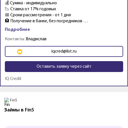
💰 Сумма - индивидуально
📉 Ставка от 17% годовых
📅 Сроки рассмотрения - от 1 дня
🏦 Получение в банке, без посредников …
Подробнее
Контакты:
Владислав
iqcred@list.ru
Оставить заявку через сайт
IQ Credit
Промо
Fin5
Займы в Fin5