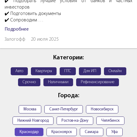
✔️ Подобрать лучшие условия от банков и частных
инвесторов
✔️ Подготовить документы
✔️ Сопроводим …
Подробнее
Залогофф
20 июля 2025
Категории:
Авто
Квартиры
ПТС
Для ИП
Онлайн
Срочно
Наличными
Рефинансирование
Города:
Москва
Санкт-Петербург
Новосибирск
Нижний Новгород
Ростов-на-Дону
Челябинск
Краснодар
Красноярск
Самара
Уфа