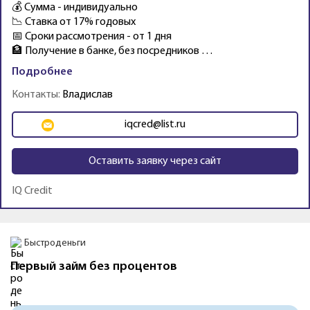
💰 Сумма - индивидуально
📉 Ставка от 17% годовых
📅 Сроки рассмотрения - от 1 дня
🏦 Получение в банке, без посредников …
Подробнее
Контакты:
Владислав
iqcred@list.ru
Оставить заявку через сайт
IQ Credit
Промо
Быстроденьги
Первый займ без процентов