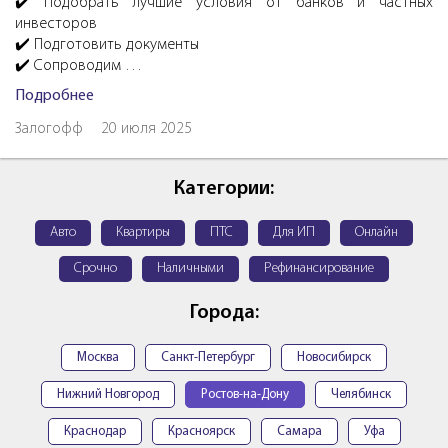
✔️ Подобрать лучшие условия от банков и частных
инвесторов
✔️ Подготовить документы
✔️ Сопроводим …
Подробнее
Залогофф
20 июля 2025
Категории:
Авто
Квартиры
ПТС
Для ИП
Онлайн
Срочно
Наличными
Рефинансирование
Города:
Москва
Санкт-Петербург
Новосибирск
Нижний Новгород
Ростов-на-Дону
Челябинск
Краснодар
Красноярск
Самара
Уфа