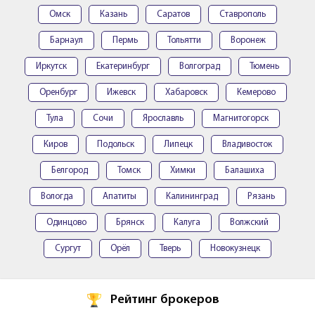
Омск
Казань
Саратов
Ставрополь
Барнаул
Пермь
Тольятти
Воронеж
Иркутск
Екатеринбург
Волгоград
Тюмень
Оренбург
Ижевск
Хабаровск
Кемерово
Тула
Сочи
Ярославль
Магнитогорск
Киров
Подольск
Липецк
Владивосток
Белгород
Томск
Химки
Балашиха
Вологда
Апатиты
Калининград
Рязань
Одинцово
Брянск
Калуга
Волжский
Сургут
Орёл
Тверь
Новокузнецк
Рейтинг брокеров