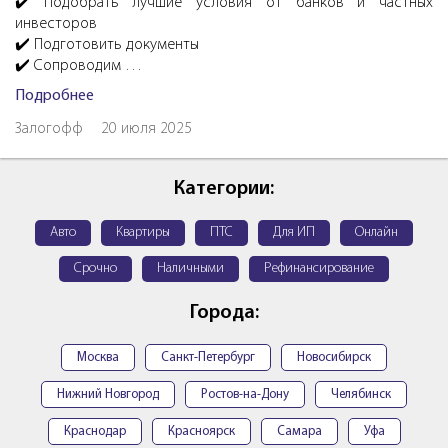
✔️ Подобрать лучшие условия от банков и частных
инвесторов
✔️ Подготовить документы
✔️ Сопроводим …
Подробнее
Залогофф
20 июля 2025
Категории:
Авто
Квартиры
ПТС
Для ИП
Онлайн
Срочно
Наличными
Рефинансирование
Города:
Москва
Санкт-Петербург
Новосибирск
Нижний Новгород
Ростов-на-Дону
Челябинск
Краснодар
Красноярск
Самара
Уфа