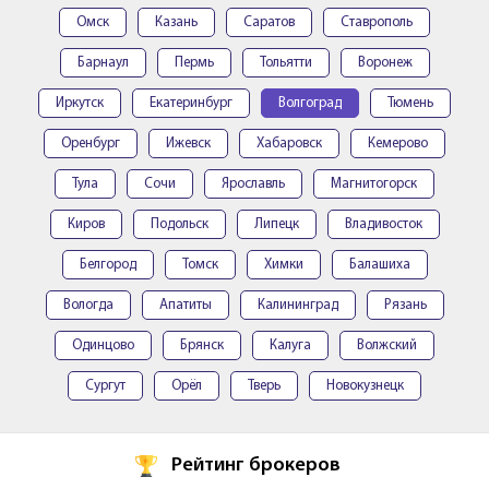
Омск
Казань
Саратов
Ставрополь
Барнаул
Пермь
Тольятти
Воронеж
Иркутск
Екатеринбург
Волгоград
Тюмень
Оренбург
Ижевск
Хабаровск
Кемерово
Тула
Сочи
Ярославль
Магнитогорск
Киров
Подольск
Липецк
Владивосток
Белгород
Томск
Химки
Балашиха
Вологда
Апатиты
Калининград
Рязань
Одинцово
Брянск
Калуга
Волжский
Сургут
Орёл
Тверь
Новокузнецк
Рейтинг брокеров