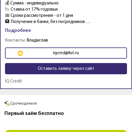
💰 Сумма - индивидуально
📉 Ставка от 17% годовых
📅 Сроки рассмотрения - от 1 дня
🏦 Получение в банке, без посредников …
Подробнее
Контакты:
Владислав
iqcred@list.ru
Оставить заявку через сайт
IQ Credit
Промо
Срочноденьги
Первый заём бесплатно