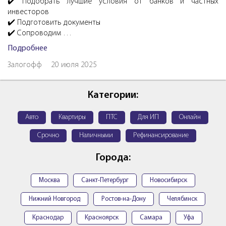
✔️ Подобрать лучшие условия от банков и частных
инвесторов
✔️ Подготовить документы
✔️ Сопроводим …
Подробнее
Залогофф
20 июля 2025
Категории:
Авто
Квартиры
ПТС
Для ИП
Онлайн
Срочно
Наличными
Рефинансирование
Города:
Москва
Санкт-Петербург
Новосибирск
Нижний Новгород
Ростов-на-Дону
Челябинск
Краснодар
Красноярск
Самара
Уфа