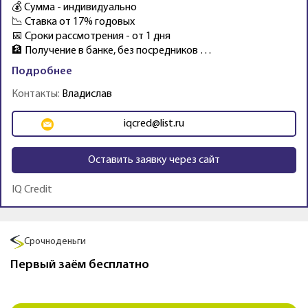
💰 Сумма - индивидуально
📉 Ставка от 17% годовых
📅 Сроки рассмотрения - от 1 дня
🏦 Получение в банке, без посредников …
Подробнее
Контакты:
Владислав
iqcred@list.ru
Оставить заявку через сайт
IQ Credit
Промо
Срочноденьги
Первый заём бесплатно