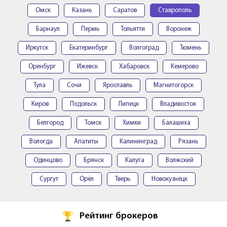
Омск
Казань
Саратов
Ставрополь
Барнаул
Пермь
Тольятти
Воронеж
Иркутск
Екатеринбург
Волгоград
Тюмень
Оренбург
Ижевск
Хабаровск
Кемерово
Тула
Сочи
Ярославль
Магнитогорск
Киров
Подольск
Липецк
Владивосток
Белгород
Томск
Химки
Балашиха
Вологда
Апатиты
Калининград
Рязань
Одинцово
Брянск
Калуга
Волжский
Сургут
Орёл
Тверь
Новокузнецк
Рейтинг брокеров