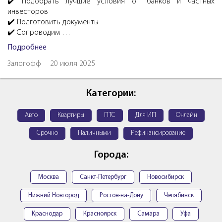
✔️ Подобрать лучшие условия от банков и частных
инвесторов
✔️ Подготовить документы
✔️ Сопроводим …
Подробнее
Залогофф
20 июля 2025
Категории:
Авто
Квартиры
ПТС
Для ИП
Онлайн
Срочно
Наличными
Рефинансирование
Города:
Москва
Санкт-Петербург
Новосибирск
Нижний Новгород
Ростов-на-Дону
Челябинск
Краснодар
Красноярск
Самара
Уфа