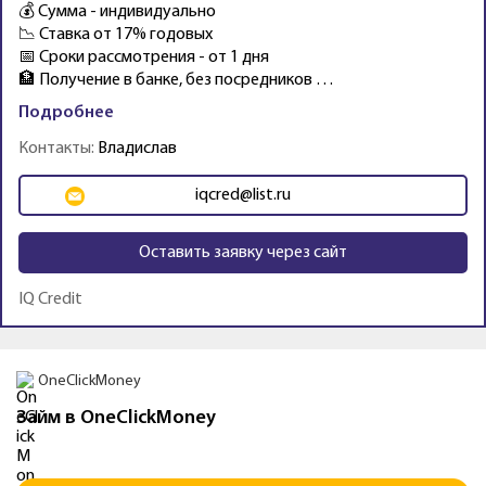
💰 Сумма - индивидуально
📉 Ставка от 17% годовых
📅 Сроки рассмотрения - от 1 дня
🏦 Получение в банке, без посредников …
Подробнее
Контакты:
Владислав
iqcred@list.ru
Оставить заявку через сайт
IQ Credit
Промо
OneClickMoney
Займ в OneClickMoney