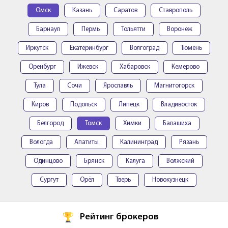
Омск
Казань
Саратов
Ставрополь
Барнаул
Пермь
Тольятти
Воронеж
Иркутск
Екатеринбург
Волгоград
Тюмень
Оренбург
Ижевск
Хабаровск
Кемерово
Тула
Сочи
Ярославль
Магнитогорск
Киров
Подольск
Липецк
Владивосток
Белгород
Томск
Химки
Балашиха
Вологда
Апатиты
Калининград
Рязань
Одинцово
Брянск
Калуга
Волжский
Сургут
Орёл
Тверь
Новокузнецк
Рейтинг брокеров