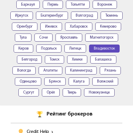
Барнаул
Пермь
Тольятти
Воронеж
Иркутск
Екатеринбург
Волгоград
Тюмень
Оренбург
Ижевск
Хабаровск
Кемерово
Тула
Сочи
Ярославль
Магнитогорск
Киров
Подольск
Липецк
Владивосток
Белгород
Томск
Химки
Балашиха
Вологда
Апатиты
Калининград
Рязань
Одинцово
Брянск
Калуга
Волжский
Сургут
Орёл
Тверь
Новокузнецк
Рейтинг брокеров
Credit Help