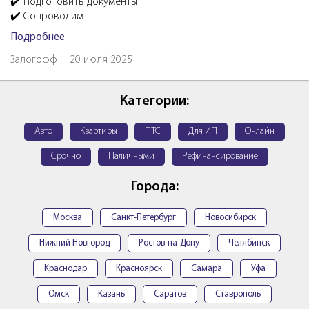
✔️ Подготовить документы
✔️ Сопроводим …
Подробнее
Залогофф
20 июля 2025
Категории:
Авто
Квартиры
ПТС
Для ИП
Онлайн
Срочно
Наличными
Рефинансирование
Города:
Москва
Санкт-Петербург
Новосибирск
Нижний Новгород
Ростов-на-Дону
Челябинск
Краснодар
Красноярск
Самара
Уфа
Омск
Казань
Саратов
Ставрополь