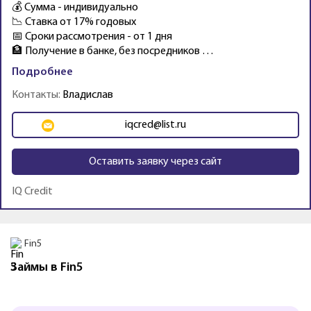
💰 Сумма - индивидуально
📉 Ставка от 17% годовых
📅 Сроки рассмотрения - от 1 дня
🏦 Получение в банке, без посредников …
Подробнее
Контакты:
Владислав
iqcred@list.ru
Оставить заявку через сайт
IQ Credit
Промо
Fin5
Займы в Fin5