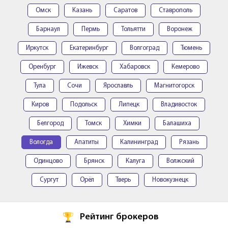
Омск
Казань
Саратов
Ставрополь
Барнаул
Пермь
Тольятти
Воронеж
Иркутск
Екатеринбург
Волгоград
Тюмень
Оренбург
Ижевск
Хабаровск
Кемерово
Тула
Сочи
Ярославль
Магнитогорск
Киров
Подольск
Липецк
Владивосток
Белгород
Томск
Химки
Балашиха
Вологда
Апатиты
Калининград
Рязань
Одинцово
Брянск
Калуга
Волжский
Сургут
Орёл
Тверь
Новокузнецк
Рейтинг брокеров