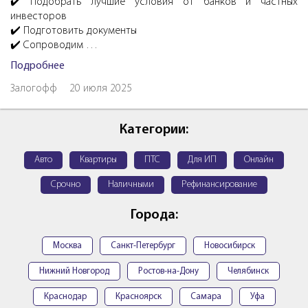
✔️ Подобрать лучшие условия от банков и частных
инвесторов
✔️ Подготовить документы
✔️ Сопроводим …
Подробнее
Залогофф
20 июля 2025
Категории:
Авто
Квартиры
ПТС
Для ИП
Онлайн
Срочно
Наличными
Рефинансирование
Города:
Москва
Санкт-Петербург
Новосибирск
Нижний Новгород
Ростов-на-Дону
Челябинск
Краснодар
Красноярск
Самара
Уфа