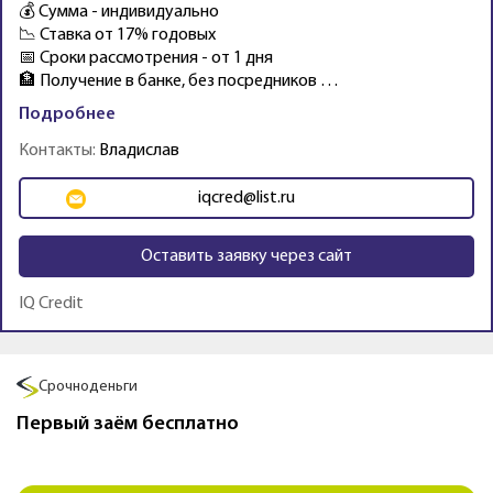
💰 Сумма - индивидуально
📉 Ставка от 17% годовых
📅 Сроки рассмотрения - от 1 дня
🏦 Получение в банке, без посредников …
Подробнее
Контакты:
Владислав
iqcred@list.ru
Оставить заявку через сайт
IQ Credit
Промо
Срочноденьги
Первый заём бесплатно