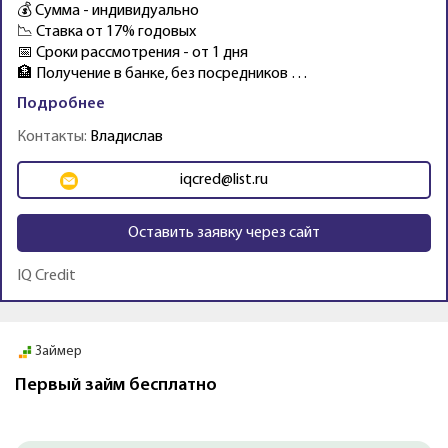
💰 Сумма - индивидуально
📉 Ставка от 17% годовых
📅 Сроки рассмотрения - от 1 дня
🏦 Получение в банке, без посредников …
Подробнее
Контакты:
Владислав
iqcred@list.ru
Оставить заявку через сайт
IQ Credit
Промо
Займер
Первый займ бесплатно