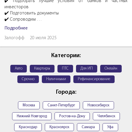
✔️ Подобрать лучшие условия от банков и частных
инвесторов
✔️ Подготовить документы
✔️ Сопроводим …
Подробнее
Залогофф
20 июля 2025
Категории:
Авто
Квартиры
ПТС
Для ИП
Онлайн
Срочно
Наличными
Рефинансирование
Города:
Москва
Санкт-Петербург
Новосибирск
Нижний Новгород
Ростов-на-Дону
Челябинск
Краснодар
Красноярск
Самара
Уфа