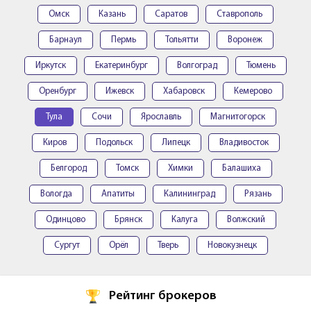
Омск
Казань
Саратов
Ставрополь
Барнаул
Пермь
Тольятти
Воронеж
Иркутск
Екатеринбург
Волгоград
Тюмень
Оренбург
Ижевск
Хабаровск
Кемерово
Тула
Сочи
Ярославль
Магнитогорск
Киров
Подольск
Липецк
Владивосток
Белгород
Томск
Химки
Балашиха
Вологда
Апатиты
Калининград
Рязань
Одинцово
Брянск
Калуга
Волжский
Сургут
Орёл
Тверь
Новокузнецк
Рейтинг брокеров