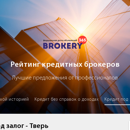
х брокеров
Рейтинг кредитных брокеров
Лучшие предложения от профессионалов
охой историей
Кредит без справок о доходах
Кредит под 
д залог - Тверь