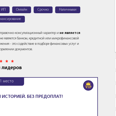
я ИП
Онлайн
Срочно
Наличными
нансирование
справочно-консультационный характер и
не является
йт не является банком, кредитной или микрофинансовой
жения - это содействие в подборе финансовых услуг и
ормлении документов.
 лидеров
1
место
 ИСТОРИЕЙ. БЕЗ ПРЕДОПЛАТ!