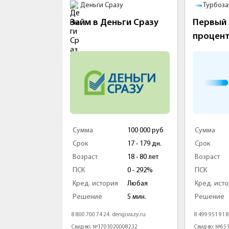
Деньги Сразу
Турбоз
м
Займ в Деньги Сразу
Первый 
процен
100 000 руб
Сумма
100 000 руб
Сумма
5 - 126 дней
Срок
17 - 179 дн.
Срок
18 - 70 лет
Возраст
18 - 80 лет
Возраст
0 - 292%
ПСК
0 - 292%
ПСК
Любая
Кред. история
Любая
Кред. ист
1 мин
Решение
5 мин.
Решение
eyman.ru
8 800 700 74 24
dengisrazy.ru
8 499 951 91 
000478
Свид-во: №1703020008232
Свид-во: №65