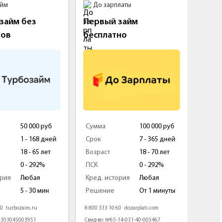
айм
До зарплаты
Fin
займ без
Первый займ
Займ
тов
бесплатно
50 000 руб
Сумма
100 000 руб
Сумм
1 - 168 дней
Срок
7 - 365 дней
Срок
18 - 65 лет
Возраст
18 - 70 лет
Возра
0 - 292%
ПСК
0 - 292%
ПСК
ория
Любая
Кред. история
Любая
Кред.
5 - 30 мин
Решение
От 1 минуты
Реше
80
turbozaim.ru
8 800 333 10 60
dozarplati.com
8 800 5
1303045003951
Свид-во: №65-14-031-40-005467
Свид-в