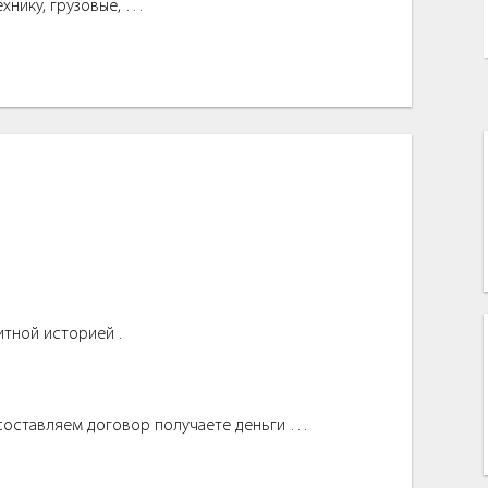
exнику, грузовые, …
итной историей .
 составляем договор получаете деньги …