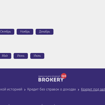
Октябрь
Ноябрь
Декабрь
Май
Июнь
Июль
охой историей
Кредит без справок о доходах
Кредит под за