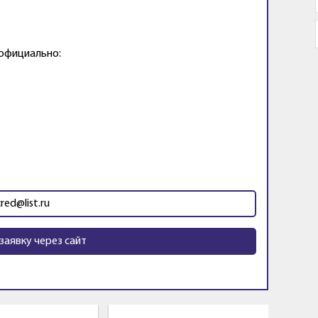
 официально:
cred@list.ru
заявку через сайт