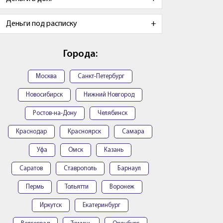
Деньги под расписку
Города:
Москва
Санкт-Петербург
Новосибирск
Нижний Новгород
Ростов-на-Дону
Челябинск
Краснодар
Красноярск
Самара
Уфа
Омск
Казань
Саратов
Ставрополь
Барнаул
Пермь
Тольятти
Воронеж
Иркутск
Екатеринбург