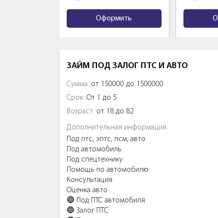
мить
Оформить
О
ЗАЙМ ПОД ЗАЛОГ ПТС И АВТО
Сумма:
от 150000 до 1500000
Срок:
От 1 до 5
Возраст:
от 18 до 82
Дополнительная информация:
Под птс, эптс, псм, авто
Под автомобиль
Под спецтехнику
Помощь по автомобилю
Консультация
Оценка авто
🔵 Пoд ПТС aвтoмобиля
🔵 Залог ПTC