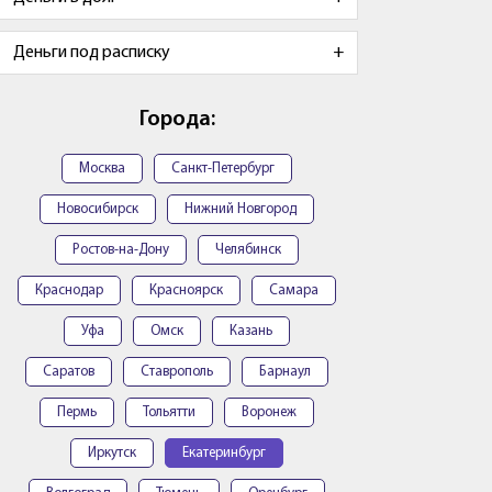
Деньги под расписку
Города:
Москва
Санкт-Петербург
Новосибирск
Нижний Новгород
Ростов-на-Дону
Челябинск
Краснодар
Красноярск
Самара
Уфа
Омск
Казань
Саратов
Ставрополь
Барнаул
Пермь
Тольятти
Воронеж
Иркутск
Екатеринбург