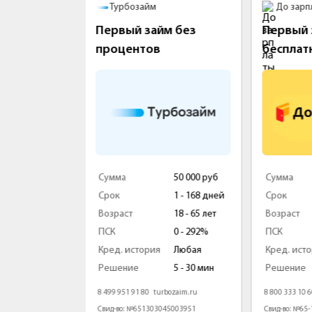
у
Турбозайм
До зарп
ги Сразу
Первый займ без
Первый 
процентов
бесплат
100 000 руб
Сумма
50 000 руб
Сумма
17 - 179 дн.
Срок
1 - 168 дней
Срок
18 - 80 лет
Возраст
18 - 65 лет
Возраст
0 - 292%
ПСК
0 - 292%
ПСК
Любая
Кред. история
Любая
Кред. ист
5 мин.
Решение
5 - 30 мин
Решение
gisrazy.ru
8 499 951 91 80
turbozaim.ru
8 800 333 10 
008232
Свид-во: №651303045003951
Свид-во: №65