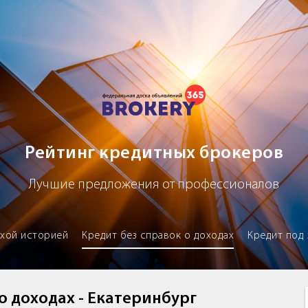
х брокеров
Рейтинг кредитных брокеров
Лучшие предложения от профессионалов
охой историей
Кредит без справок о доходах
Кредит под 
о доходах - Екатеринбург