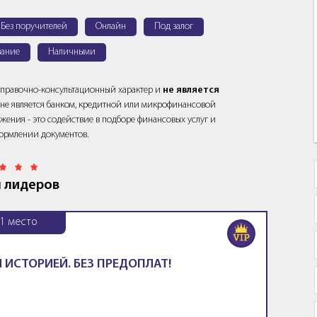
Без поручителей
Онлайн
Под залог
ание
Наличными
справочно-консультационный характер и
не является
йт не является банком, кредитной или микрофинансовой
жения - это содействие в подборе финансовых услуг и
ормлении документов.
 лидеров
1
место
 ИСТОРИЕЙ. БЕЗ ПРЕДОПЛАТ!