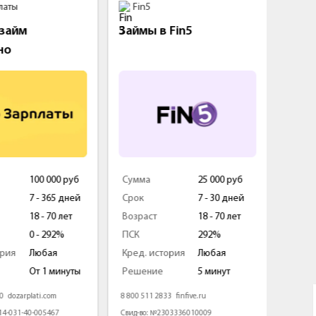
латы
Fin5
Ср
займ
Займы в Fin5
Перв
но
бесп
100 000 руб
Сумма
25 000 руб
Сумм
7 - 365 дней
Срок
7 - 30 дней
Срок
18 - 70 лет
Возраст
18 - 70 лет
Возра
0 - 292%
ПСК
292%
ПСК
ория
Любая
Кред. история
Любая
Кред.
От 1 минуты
Решение
5 минут
Реше
60
dozarplati.com
8 800 511 2833
finfive.ru
8 800 1
-14-031-40-005467
Свид-во: №2303336010009
Свид-в