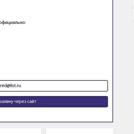
 официально:
cred@list.ru
заявку через сайт