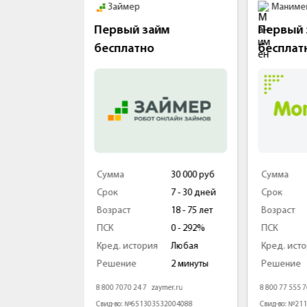
Займер
Манимен
kMoney
Первый займ
Первый за
бесплатно
бесплатно
 000 руб
Сумма
30 000 руб
Сумма
- 60 дней
Срок
7 - 30 дней
Срок
- 80 лет
Возраст
18 - 75 лет
Возраст
1% - 292%
ПСК
0 - 292%
ПСК
бая
Кред. история
Любая
Кред. история
мин
Решение
2 минуты
Решение
money.ru
8 800 7070 24 7
zaymer.ru
8 800 77 555 76
mo
126
Свид-во: №651303532004088
Свид-во: №211017