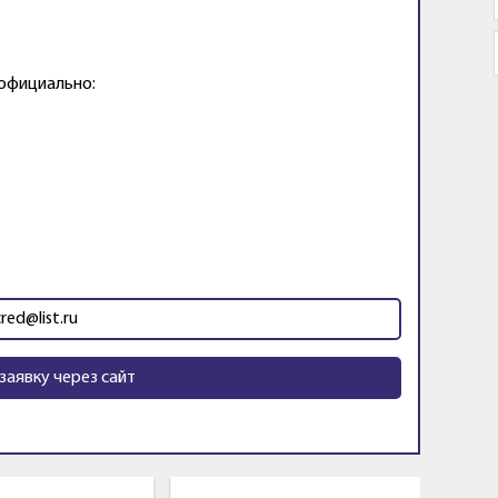
 официально:
cred@list.ru
заявку через сайт