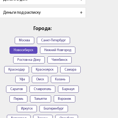
Деньги под расписку
Города:
Москва
Санкт-Петербург
Новосибирск
Нижний Новгород
Ростов-на-Дону
Челябинск
Краснодар
Красноярск
Самара
Уфа
Омск
Казань
Саратов
Ставрополь
Барнаул
Пермь
Тольятти
Воронеж
Иркутск
Екатеринбург