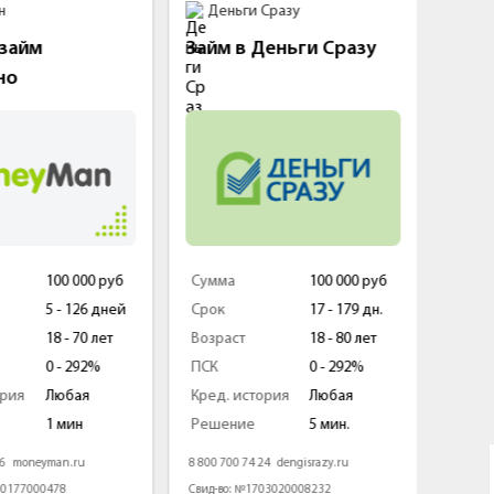
Деньги Сразу
Турбоз
йм
Займ в Деньги Сразу
Первый
процен
100 000 руб
Сумма
100 000 руб
Сумма
5 - 126 дней
Срок
17 - 179 дн.
Срок
18 - 70 лет
Возраст
18 - 80 лет
Возраст
0 - 292%
ПСК
0 - 292%
ПСК
Любая
Кред. история
Любая
Кред. ист
1 мин
Решение
5 мин.
Решение
neyman.ru
8 800 700 74 24
dengisrazy.ru
8 499 951 91
7000478
Свид-во: №1703020008232
Свид-во: №6