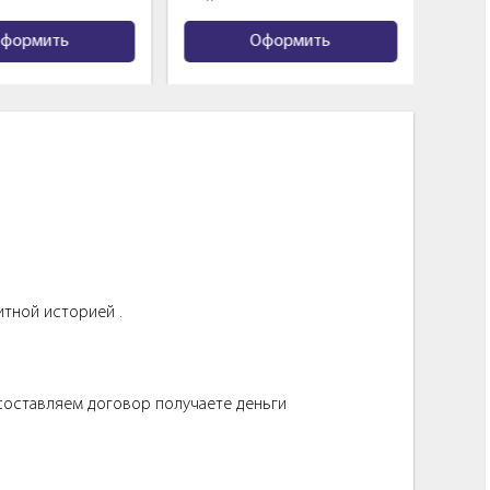
мить
Оформить
итной историей .
 составляем договор получаете деньги