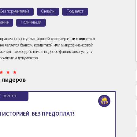
Без поручителей
Онлайн
Под залог
ание
Наличными
справочно-консультационный характер и
не является
йт не является банком, кредитной или микрофинансовой
жения - это содействие в подборе финансовых услуг и
ормлении документов.
 лидеров
1
место
 ИСТОРИЕЙ. БЕЗ ПРЕДОПЛАТ!