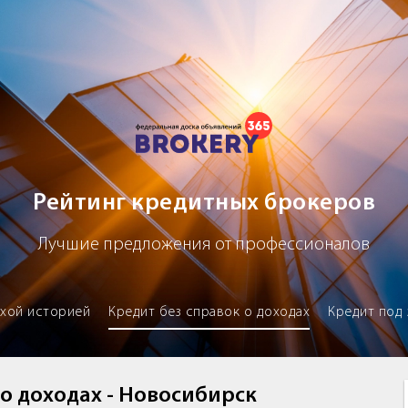
х брокеров
Рейтинг кредитных брокеров
Лучшие предложения от профессионалов
охой историей
Кредит без справок о доходах
Кредит под 
 о доходах - Новосибирск