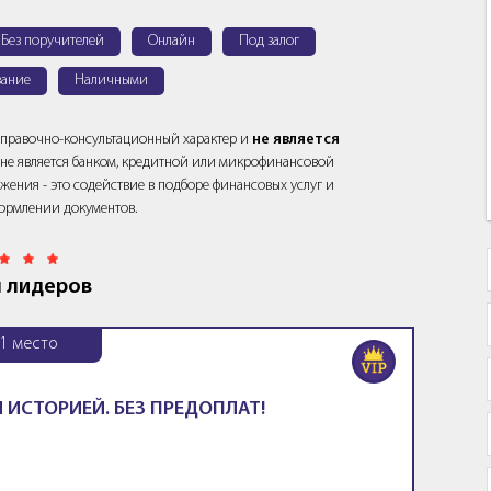
Без поручителей
Онлайн
Под залог
ание
Наличными
справочно-консультационный характер и
не является
йт не является банком, кредитной или микрофинансовой
жения - это содействие в подборе финансовых услуг и
ормлении документов.
 лидеров
1
место
 ИСТОРИЕЙ. БЕЗ ПРЕДОПЛАТ!