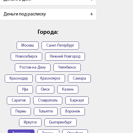
Деньги под расписку
Города:
Москва
Санкт-Петербург
Новосибирск
Нижний Новгород
Ростов-на-Дону
Челябинск
Краснодар
Красноярск
Самара
Уфа
Омск
Казань
Саратов
Ставрополь
Барнаул
Пермь
Тольятти
Воронеж
Иркутск
Екатеринбург