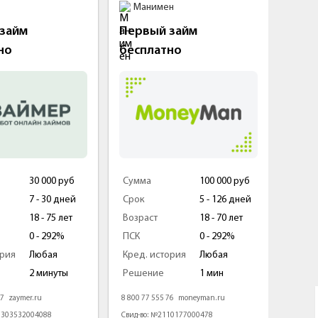
Манимен
Де
займ
Первый займ
Займ
но
бесплатно
30 000 руб
Сумма
100 000 руб
Сумм
7 - 30 дней
Срок
5 - 126 дней
Срок
18 - 75 лет
Возраст
18 - 70 лет
Возра
0 - 292%
ПСК
0 - 292%
ПСК
ория
Любая
Кред. история
Любая
Кред.
2 минуты
Решение
1 мин
Реше
 7
zaymer.ru
8 800 77 555 76
moneyman.ru
8 800 7
1303532004088
Свид-во: №2110177000478
Свид-в