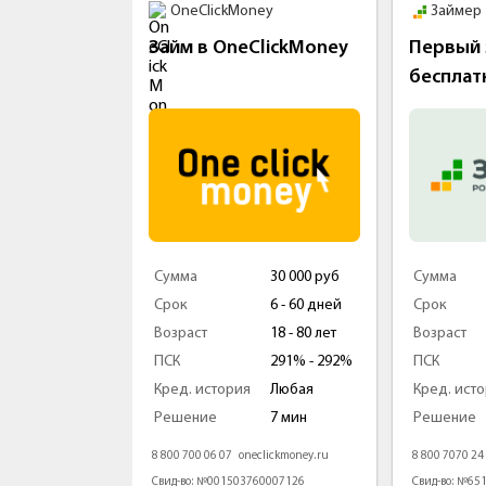
и
OneClickMoney
Займер
м без
Займ в OneClickMoney
Первый 
бесплат
100 000 руб
Сумма
30 000 руб
Сумма
3 - 180 дней
Срок
6 - 60 дней
Срок
18 - 80 лет
Возраст
18 - 80 лет
Возраст
0 - 292%
ПСК
291% - 292%
ПСК
Любая
Кред. история
Любая
Кред. ист
1 мин
Решение
7 мин
Решение
rodengi.ru
8 800 700 06 07
oneclickmoney.ru
8 800 7070 24
000002
Свид-во: №001503760007126
Свид-во: №65