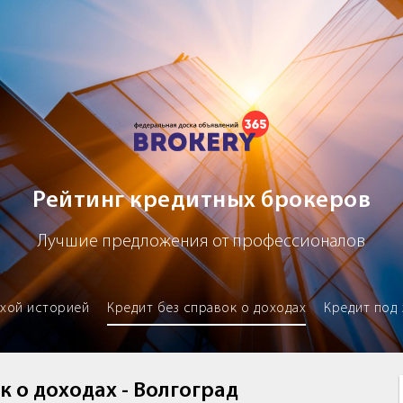
х брокеров
Рейтинг кредитных брокеров
Лучшие предложения от профессионалов
охой историей
Кредит без справок о доходах
Кредит под 
к о доходах - Волгоград