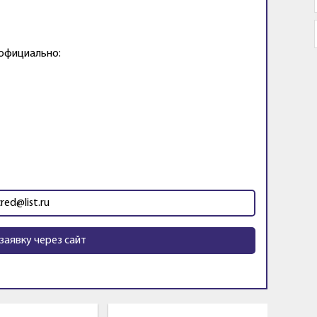
 официально:
cred@list.ru
заявку через сайт