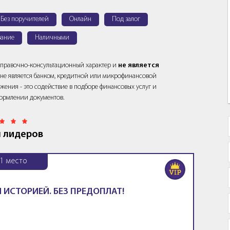
Без поручителей
Онлайн
Под залог
ание
Наличными
справочно-консультационный характер и
не является
йт не является банком, кредитной или микрофинансовой
жения - это содействие в подборе финансовых услуг и
ормлении документов.
 лидеров
1
место
 ИСТОРИЕЙ. БЕЗ ПРЕДОПЛАТ!