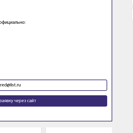
 официально:
cred@list.ru
заявку через сайт