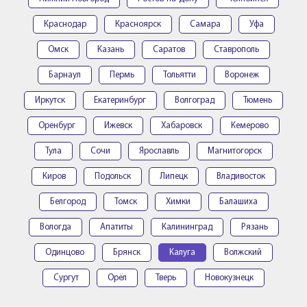
Краснодар
Красноярск
Самара
Уфа
Омск
Казань
Саратов
Ставрополь
Барнаул
Пермь
Тольятти
Воронеж
Иркутск
Екатеринбург
Волгоград
Тюмень
Оренбург
Ижевск
Хабаровск
Кемерово
Тула
Сочи
Ярославль
Магнитогорск
Киров
Подольск
Липецк
Владивосток
Белгород
Томск
Химки
Балашиха
Вологда
Апатиты
Калининград
Рязань
Одинцово
Брянск
Калуга
Волжский
Сургут
Орёл
Тверь
Новокузнецк