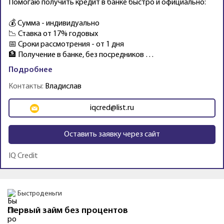
Помогаю получить кредит в банке быстро и официально:
💰 Сумма - индивидуально
📉 Ставка от 17% годовых
📅 Сроки рассмотрения - от 1 дня
🏦 Получение в банке, без посредников …
Подробнее
Контакты:
Владислав
iqcred@list.ru
Оставить заявку через сайт
IQ Credit
Промо
Быстроденьги
Первый займ без процентов