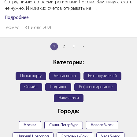
Сотрудничаю со всеми регионами России. Вам никуда ехать
не нужно. И никаких счетов открывать не …
Подробнее
Гермес
31 июля 2026
1
2
3
»
Категории:
По паспорту
Без паспорта
Без поручителей
Онлайн
Под залог
Рефинансирование
Наличными
Города:
Москва
Санкт-Петербург
Новосибирск
Нижний Новгород
Ростов-на-Дону
Челябинск