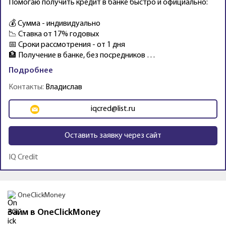
Помогаю получить кредит в банке быстро и официально:
💰 Сумма - индивидуально
📉 Ставка от 17% годовых
📅 Сроки рассмотрения - от 1 дня
🏦 Получение в банке, без посредников …
Подробнее
Контакты:
Владислав
iqcred@list.ru
Оставить заявку через сайт
IQ Credit
Промо
Займер
Первый займ бесплатно