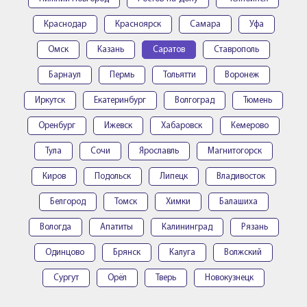
Краснодар
Красноярск
Самара
Уфа
Омск
Казань
Саратов
Ставрополь
Барнаул
Пермь
Тольятти
Воронеж
Иркутск
Екатеринбург
Волгоград
Тюмень
Оренбург
Ижевск
Хабаровск
Кемерово
Тула
Сочи
Ярославль
Магнитогорск
Киров
Подольск
Липецк
Владивосток
Белгород
Томск
Химки
Балашиха
Вологда
Апатиты
Калининград
Рязань
Одинцово
Брянск
Калуга
Волжский
Сургут
Орёл
Тверь
Новокузнецк