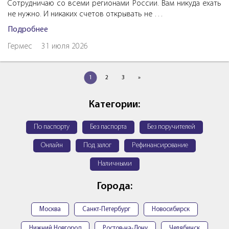
Сотрудничаю со всеми регионами России. Вам никуда ехать
не нужно. И никаких счетов открывать не …
Подробнее
Гермес
31 июля 2026
1
2
3
»
Категории:
По паспорту
Без паспорта
Без поручителей
Онлайн
Под залог
Рефинансирование
Наличными
Города:
Москва
Санкт-Петербург
Новосибирск
Нижний Новгород
Ростов-на-Дону
Челябинск