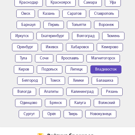
Краснодар
Красноярск
Самара
Уфа
Омск
Казань
Саратов
Ставрополь
Барнаул
Пермь
Тольятти
Воронеж
Иркутск
Екатеринбург
Волгоград
Тюмень
Оренбург
Ижевск
Хабаровск
Кемерово
Тула
Сочи
Ярославль
Магнитогорск
Киров
Подольск
Липецк
Владивосток
Белгород
Томск
Химки
Балашиха
Вологда
Апатиты
Калининград
Рязань
Одинцово
Брянск
Калуга
Волжский
Сургут
Орёл
Тверь
Новокузнецк