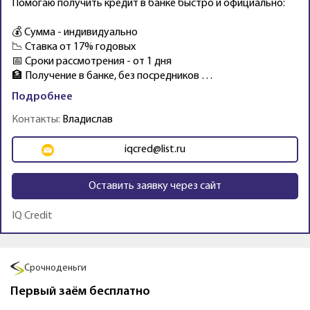
Помогаю получить кредит в банке быстро и официально:
💰 Сумма - индивидуально
📉 Ставка от 17% годовых
📅 Сроки рассмотрения - от 1 дня
🏦 Получение в банке, без посредников …
Подробнее
Контакты:
Владислав
iqcred@list.ru
Оставить заявку через сайт
IQ Credit
Промо
Быстроденьги
Первый займ без процентов