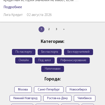
кредитная история значения не имеет, если …
Подробнее
Лига Кредит
02 августа 2026
1
2
3
»
Категории:
По паспорту
Без паспорта
Без поручителей
Онлайн
Под залог
Рефинансирование
Наличными
Города:
Москва
Санкт-Петербург
Новосибирск
Нижний Новгород
Ростов-на-Дону
Челябинск