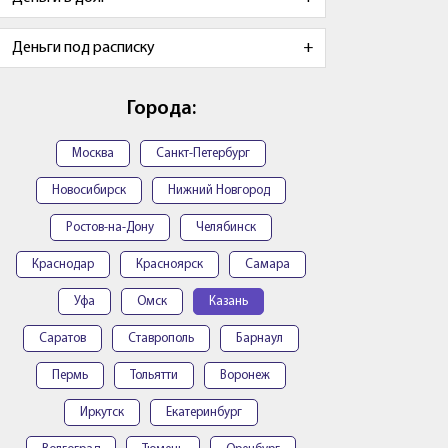
Деньги под расписку
Города:
Москва
Санкт-Петербург
Новосибирск
Нижний Новгород
Ростов-на-Дону
Челябинск
Краснодар
Красноярск
Самара
Уфа
Омск
Казань
Саратов
Ставрополь
Барнаул
Пермь
Тольятти
Воронеж
Иркутск
Екатеринбург