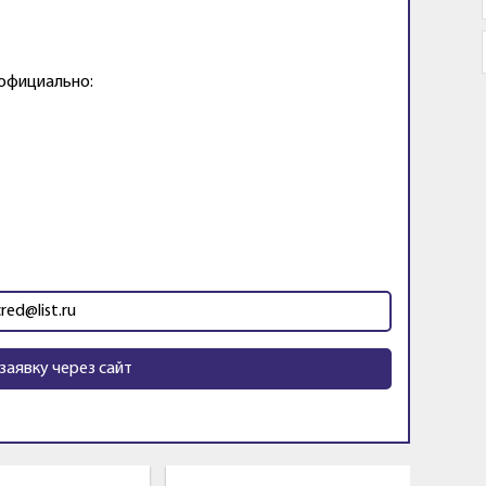
 официально:
cred@list.ru
заявку через сайт