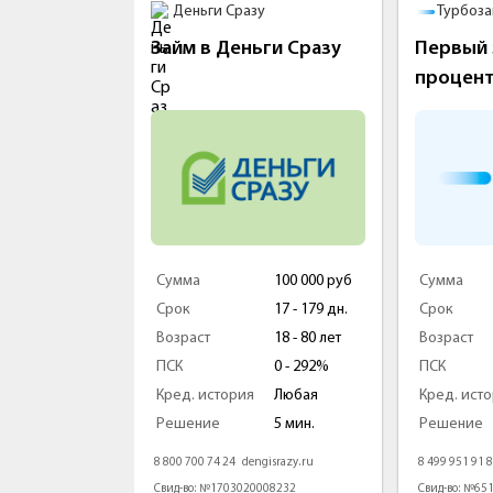
Деньги Сразу
Турбоз
м
Займ в Деньги Сразу
Первый 
процен
100 000 руб
Сумма
100 000 руб
Сумма
5 - 126 дней
Срок
17 - 179 дн.
Срок
18 - 70 лет
Возраст
18 - 80 лет
Возраст
0 - 292%
ПСК
0 - 292%
ПСК
Любая
Кред. история
Любая
Кред. ист
1 мин
Решение
5 мин.
Решение
eyman.ru
8 800 700 74 24
dengisrazy.ru
8 499 951 91 
000478
Свид-во: №1703020008232
Свид-во: №65