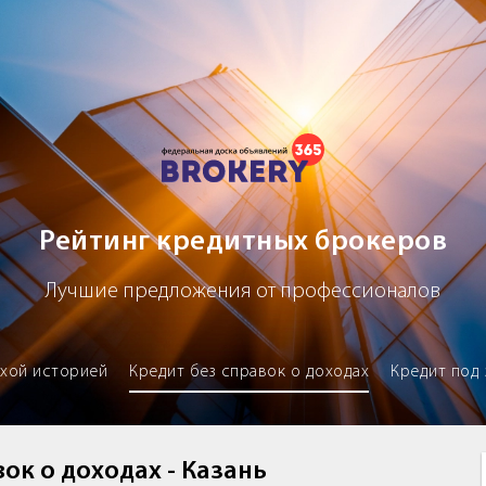
х брокеров
Рейтинг кредитных брокеров
Лучшие предложения от профессионалов
охой историей
Кредит без справок о доходах
Кредит под 
ок о доходах - Казань