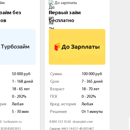
айм
До зарплаты
Fin
займ без
Первый займ
Займ
тов
бесплатно
50 000 руб
Сумма
100 000 руб
Сумм
1 - 168 дней
Срок
7 - 365 дней
Срок
18 - 65 лет
Возраст
18 - 70 лет
Возра
0 - 292%
ПСК
0 - 292%
ПСК
ория
Любая
Кред. история
Любая
Кред.
5 - 30 мин
Решение
От 1 минуты
Реше
80
turbozaim.ru
8 800 333 10 60
dozarplati.com
8 800 5
1303045003951
Свид-во: №65-14-031-40-005467
Свид-в