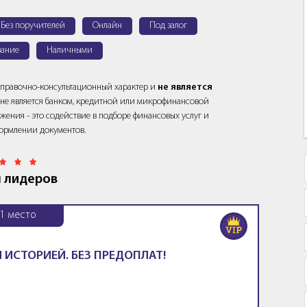
Без поручителей
Онлайн
Под залог
ание
Наличными
справочно-консультационный характер и
не является
йт не является банком, кредитной или микрофинансовой
жения - это содействие в подборе финансовых услуг и
ормлении документов.
 лидеров
1
место
 ИСТОРИЕЙ. БЕЗ ПРЕДОПЛАТ!