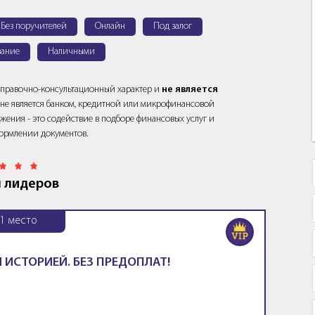
Без поручителей
Онлайн
Под залог
ание
Наличными
справочно-консультационный характер и
не является
йт не является банком, кредитной или микрофинансовой
жения - это содействие в подборе финансовых услуг и
ормлении документов.
 лидеров
1
место
 ИСТОРИЕЙ. БЕЗ ПРЕДОПЛАТ!