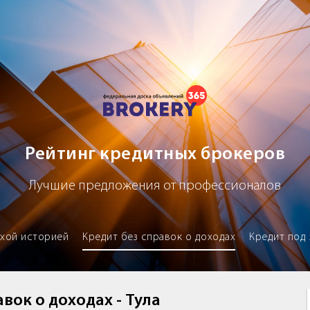
х брокеров
Рейтинг кредитных брокеров
Лучшие предложения от профессионалов
охой историей
Кредит без справок о доходах
Кредит под 
вок о доходах - Тула