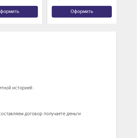
ить
Оформить
О
итной историей .
 составляем договор получаете деньги