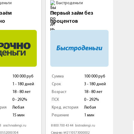
и
Быстроденьги
OneClic
м
Первый займ без
Займ в O
процентов
100 000 руб
Сумма
100 000 руб
Сумма
1 - 180 дней
Срок
3 - 180 дней
Срок
18 - 80 лет
Возраст
18 - 80 лет
Возраст
0 - 292%
ПСК
0 - 292%
ПСК
Любая
Кред. история
Любая
Кред. исто
15 мин
Решение
1 мин
Решение
hnodengi.ru
8 800 700 43 44
bistrodengi.ru
8 800 700 06 0
00304
Свид-во: №2110573000002
Свид-во: №00