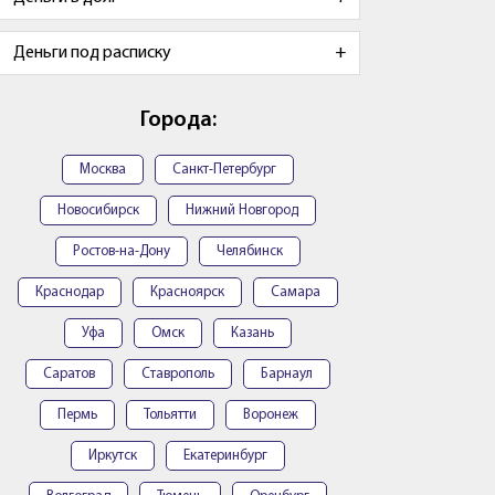
Деньги под расписку
Города:
Москва
Санкт-Петербург
Новосибирск
Нижний Новгород
Ростов-на-Дону
Челябинск
Краснодар
Красноярск
Самара
Уфа
Омск
Казань
Саратов
Ставрополь
Барнаул
Пермь
Тольятти
Воронеж
Иркутск
Екатеринбург