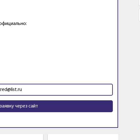
 официально:
cred@list.ru
заявку через сайт