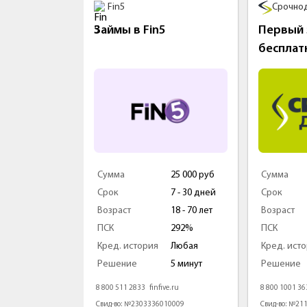
Fin5
Срочноденьг
Займы в Fin5
Первый заё
бесплатно
 000 руб
Сумма
25 000 руб
Сумма
365 дней
Срок
7 - 30 дней
Срок
 70 лет
Возраст
18 - 70 лет
Возраст
292%
ПСК
292%
ПСК
ая
Кред. история
Любая
Кред. история
1 минуты
Решение
5 минут
Решение
com
8 800 511 2833
finfive.ru
8 800 1001 363
sroc
5467
Свид-во: №2303336010009
Свид-во: №21105520