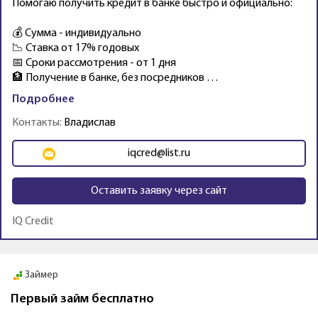
Помогаю получить кредит в банке быстро и официально:
💰 Сумма - индивидуально
📉 Ставка от 17% годовых
📅 Сроки рассмотрения - от 1 дня
🏦 Получение в банке, без посредников …
Подробнее
Контакты:
Владислав
iqcred@list.ru
Оставить заявку через сайт
IQ Credit
Промо
Манимен
Первый займ бесплатно