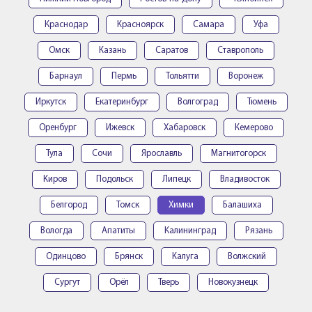
Краснодар
Красноярск
Самара
Уфа
Омск
Казань
Саратов
Ставрополь
Барнаул
Пермь
Тольятти
Воронеж
Иркутск
Екатеринбург
Волгоград
Тюмень
Оренбург
Ижевск
Хабаровск
Кемерово
Тула
Сочи
Ярославль
Магнитогорск
Киров
Подольск
Липецк
Владивосток
Белгород
Томск
Химки
Балашиха
Вологда
Апатиты
Калининград
Рязань
Одинцово
Брянск
Калуга
Волжский
Сургут
Орёл
Тверь
Новокузнецк