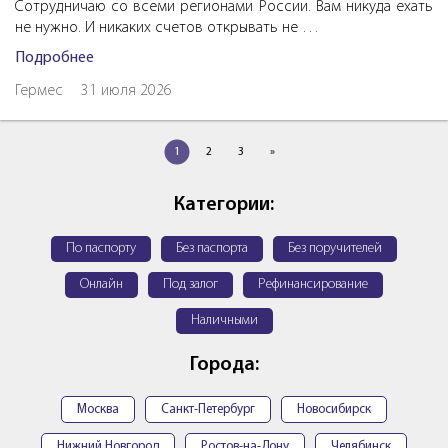
Сотрудничаю со всеми регионами России. Вам никуда ехать
не нужно. И никаких счетов открывать не …
Подробнее
Гермес
31 июля 2026
1
2
3
»
Категории:
По паспорту
Без паспорта
Без поручителей
Онлайн
Под залог
Рефинансирование
Наличными
Города:
Москва
Санкт-Петербург
Новосибирск
Нижний Новгород
Ростов-на-Дону
Челябинск