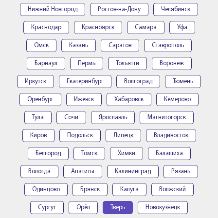
Нижний Новгород
Ростов-на-Дону
Челябинск
Краснодар
Красноярск
Самара
Уфа
Омск
Казань
Саратов
Ставрополь
Барнаул
Пермь
Тольятти
Воронеж
Иркутск
Екатеринбург
Волгоград
Тюмень
Оренбург
Ижевск
Хабаровск
Кемерово
Тула
Сочи
Ярославль
Магнитогорск
Киров
Подольск
Липецк
Владивосток
Белгород
Томск
Химки
Балашиха
Вологда
Апатиты
Калининград
Рязань
Одинцово
Брянск
Калуга
Волжский
Сургут
Орёл
Тверь
Новокузнецк