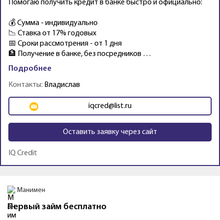
Помогаю получить кредит в банке быстро и официально:
💰 Сумма - индивидуально
📉 Ставка от 17% годовых
📅 Сроки рассмотрения - от 1 дня
🏦 Получение в банке, без посредников …
Подробнее
Контакты:
Владислав
iqcred@list.ru
Оставить заявку через сайт
IQ Credit
Промо
Деньги Сразу
Займ в Деньги Сразу