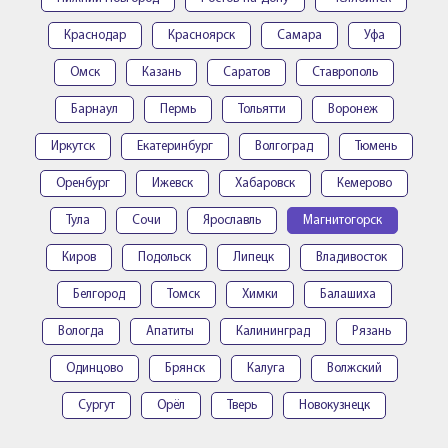
Краснодар
Красноярск
Самара
Уфа
Омск
Казань
Саратов
Ставрополь
Барнаул
Пермь
Тольятти
Воронеж
Иркутск
Екатеринбург
Волгоград
Тюмень
Оренбург
Ижевск
Хабаровск
Кемерово
Тула
Сочи
Ярославль
Магнитогорск
Киров
Подольск
Липецк
Владивосток
Белгород
Томск
Химки
Балашиха
Вологда
Апатиты
Калининград
Рязань
Одинцово
Брянск
Калуга
Волжский
Сургут
Орёл
Тверь
Новокузнецк