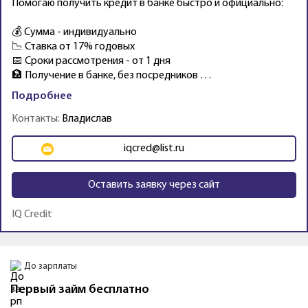
Помогаю получить кредит в банке быстро и официально:
💰 Сумма - индивидуально
📉 Ставка от 17% годовых
📅 Сроки рассмотрения - от 1 дня
🏦 Получение в банке, без посредников …
Подробнее
Контакты:
Владислав
iqcred@list.ru
Оставить заявку через сайт
IQ Credit
Промо
Fin5
Займы в Fin5