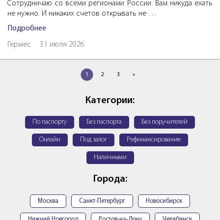
Сотрудничаю со всеми регионами России. Вам никуда ехать
не нужно. И никаких счетов открывать не …
Подробнее
Гермес
31 июля 2026
1
2
3
»
Категории:
По паспорту
Без паспорта
Без поручителей
Онлайн
Под залог
Рефинансирование
Наличными
Города:
Москва
Санкт-Петербург
Новосибирск
Нижний Новгород
Ростов-на-Дону
Челябинск