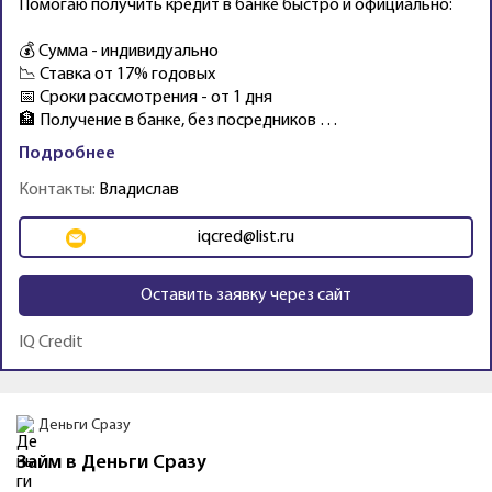
Помогаю получить кредит в банке быстро и официально:
💰 Сумма - индивидуально
📉 Ставка от 17% годовых
📅 Сроки рассмотрения - от 1 дня
🏦 Получение в банке, без посредников …
Подробнее
Контакты:
Владислав
iqcred@list.ru
Оставить заявку через сайт
IQ Credit
Промо
Деньги Сразу
Займ в Деньги Сразу