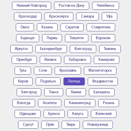
Нижний Новгород
Ростов-на-Дону
Челябинск
Краснодар
Красноярск
Самара
Уфа
Омск
Казань
Саратов
Ставрополь
Барнаул
Пермь
Тольятти
Воронеж
Иркутск
Екатеринбург
Волгоград
Тюмень
Оренбург
Ижевск
Хабаровск
Кемерово
Тула
Сочи
Ярославль
Магнитогорск
Киров
Подольск
Липецк
Владивосток
Белгород
Томск
Химки
Балашиха
Вологда
Апатиты
Калининград
Рязань
Одинцово
Брянск
Калуга
Волжский
Сургут
Орёл
Тверь
Новокузнецк