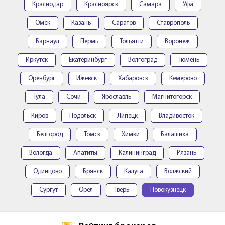
Краснодар
Красноярск
Самара
Уфа
Омск
Казань
Саратов
Ставрополь
Барнаул
Пермь
Тольятти
Воронеж
Иркутск
Екатеринбург
Волгоград
Тюмень
Оренбург
Ижевск
Хабаровск
Кемерово
Тула
Сочи
Ярославль
Магнитогорск
Киров
Подольск
Липецк
Владивосток
Белгород
Томск
Химки
Балашиха
Вологда
Апатиты
Калининград
Рязань
Одинцово
Брянск
Калуга
Волжский
Сургут
Орёл
Тверь
Новокузнецк