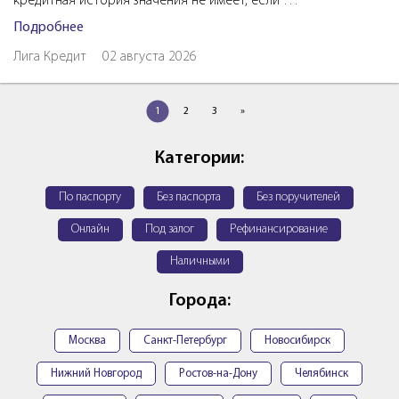
кредитная история значения не имеет, если …
Подробнее
Лига Кредит
02 августа 2026
1
2
3
»
Категории:
По паспорту
Без паспорта
Без поручителей
Онлайн
Под залог
Рефинансирование
Наличными
Города:
Москва
Санкт-Петербург
Новосибирск
Нижний Новгород
Ростов-на-Дону
Челябинск