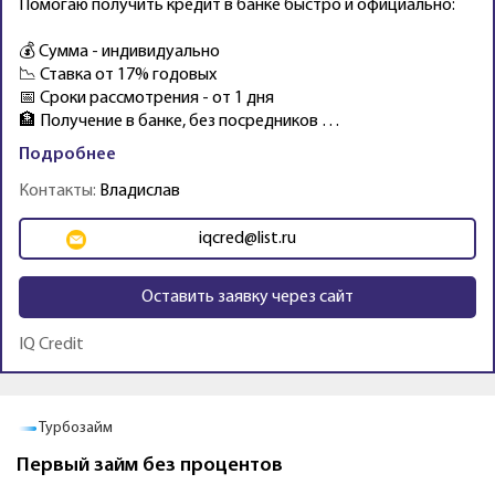
Помогаю получить кредит в банке быстро и официально:
💰 Сумма - индивидуально
📉 Ставка от 17% годовых
📅 Сроки рассмотрения - от 1 дня
🏦 Получение в банке, без посредников …
Подробнее
Контакты:
Владислав
iqcred@list.ru
Оставить заявку через сайт
IQ Credit
Промо
До зарплаты
Первый займ бесплатно