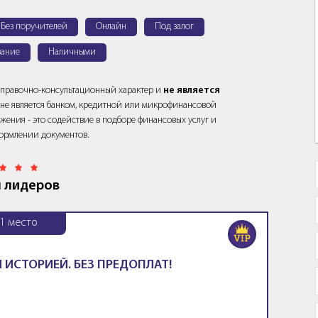
Без поручителей
Онлайн
Под залог
ание
Наличными
справочно-консультационный характер и
не является
йт не является банком, кредитной или микрофинансовой
жения - это содействие в подборе финансовых услуг и
ормлении документов.
 лидеров
1
место
 ИСТОРИЕЙ. БЕЗ ПРЕДОПЛАТ!