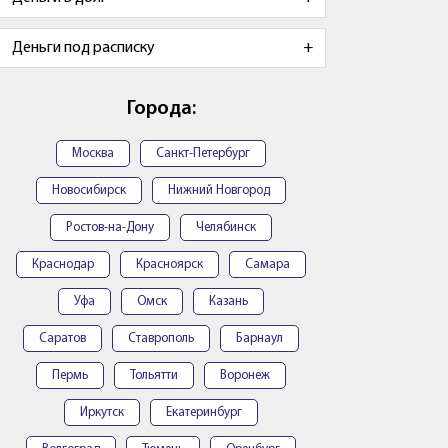
Деньги под расписку
Города:
Москва
Санкт-Петербург
Новосибирск
Нижний Новгород
Ростов-на-Дону
Челябинск
Краснодар
Красноярск
Самара
Уфа
Омск
Казань
Саратов
Ставрополь
Барнаул
Пермь
Тольятти
Воронеж
Иркутск
Екатеринбург