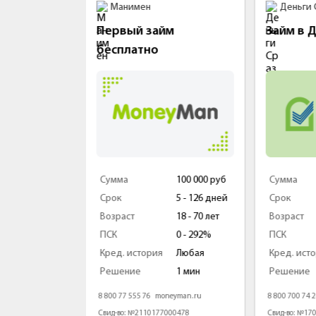
Манимен
Деньги Сра
Первый займ
Займ в Де
бесплатно
0 000 руб
Сумма
100 000 руб
Сумма
 - 30 дней
Срок
5 - 126 дней
Срок
8 - 75 лет
Возраст
18 - 70 лет
Возраст
 - 292%
ПСК
0 - 292%
ПСК
юбая
Кред. история
Любая
Кред. истори
 минуты
Решение
1 мин
Решение
ru
8 800 77 555 76
moneyman.ru
8 800 700 74 24
d
4088
Свид-во: №2110177000478
Свид-во: №17030