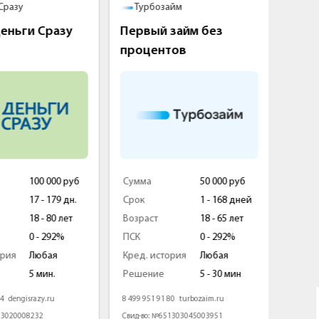
зу
Турбозайм
До за
ньги Сразу
Первый займ без
Первы
процентов
беспла
100 000 руб
Сумма
50 000 руб
Сумма
17 - 179 дн.
Срок
1 - 168 дней
Срок
18 - 80 лет
Возраст
18 - 65 лет
Возраст
0 - 292%
ПСК
0 - 292%
ПСК
я
Любая
Кред. история
Любая
Кред. ис
5 мин.
Решение
5 - 30 мин
Решени
engisrazy.ru
8 499 951 91 80
turbozaim.ru
8 800 333 1
20008232
Свид-во: №651303045003951
Свид-во: №