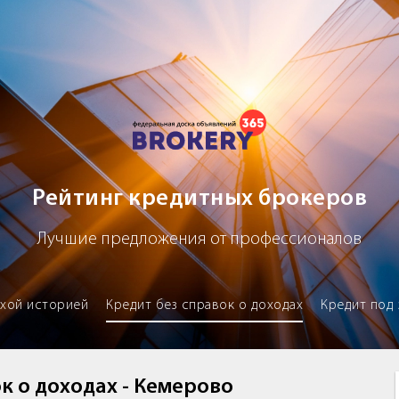
х брокеров
Рейтинг кредитных брокеров
Лучшие предложения от профессионалов
охой историей
Кредит без справок о доходах
Кредит под 
к о доходах - Кемерово