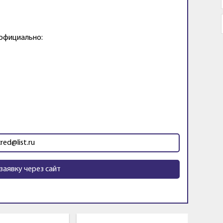
 официально:
cred@list.ru
заявку через сайт