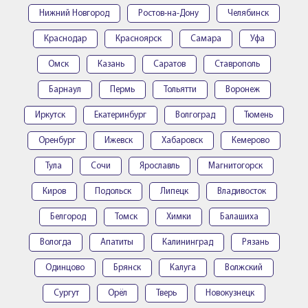
Нижний Новгород
Ростов-на-Дону
Челябинск
Краснодар
Красноярск
Самара
Уфа
Омск
Казань
Саратов
Ставрополь
Барнаул
Пермь
Тольятти
Воронеж
Иркутск
Екатеринбург
Волгоград
Тюмень
Оренбург
Ижевск
Хабаровск
Кемерово
Тула
Сочи
Ярославль
Магнитогорск
Киров
Подольск
Липецк
Владивосток
Белгород
Томск
Химки
Балашиха
Вологда
Апатиты
Калининград
Рязань
Одинцово
Брянск
Калуга
Волжский
Сургут
Орёл
Тверь
Новокузнецк