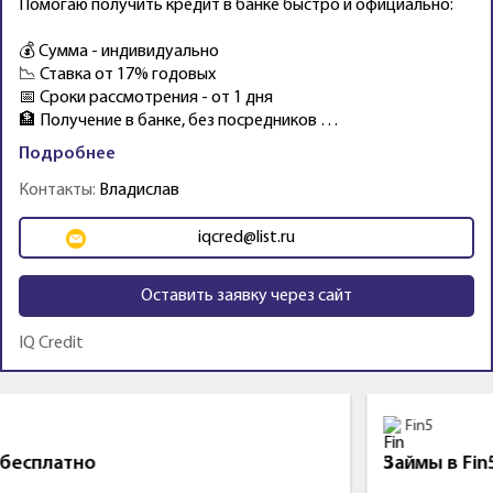
Помогаю получить кредит в банке быстро и официально:
💰 Сумма - индивидуально
📉 Ставка от 17% годовых
📅 Сроки рассмотрения - от 1 дня
🏦 Получение в банке, без посредников …
Подробнее
Контакты:
Владислав
iqcred@list.ru
Оставить заявку через сайт
IQ Credit
Промо
Fin5
Займы в Fin5