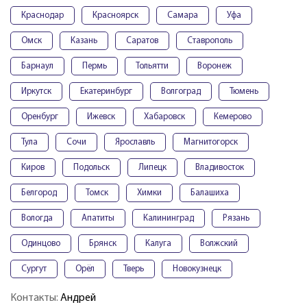
Краснодар
Красноярск
Самара
Уфа
Омск
Казань
Саратов
Ставрополь
Барнаул
Пермь
Тольятти
Воронеж
Иркутск
Екатеринбург
Волгоград
Тюмень
Оренбург
Ижевск
Хабаровск
Кемерово
Тула
Сочи
Ярославль
Магнитогорск
Киров
Подольск
Липецк
Владивосток
Белгород
Томск
Химки
Балашиха
Вологда
Апатиты
Калининград
Рязань
Одинцово
Брянск
Калуга
Волжский
Сургут
Орёл
Тверь
Новокузнецк
Контакты:
Андрей