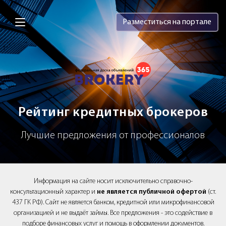
Brokery365 - Рейтинг кредитных брок
Разместиться на портале
Рейтинг кредитных брокеров
Лучшие предложения от профессионалов
Информация на сайте носит исключительно справочно-
консультационный характер и
не является публичной офертой
(ст.
437 ГК РФ). Сайт не является банком, кредитной или микрофинансовой
организацией и не выдаёт займы. Все предложения - это содействие в
подборе финансовых услуг и помощь в оформлении документов.