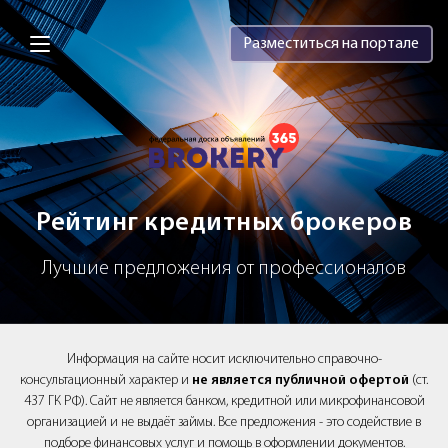
Brokery365 - Рейтинг кредитных брок
Разместиться на портале
Рейтинг кредитных брокеров
Лучшие предложения от профессионалов
Информация на сайте носит исключительно справочно-
консультационный характер и
не является публичной офертой
(ст.
437 ГК РФ). Сайт не является банком, кредитной или микрофинансовой
организацией и не выдаёт займы. Все предложения - это содействие в
подборе финансовых услуг и помощь в оформлении документов.