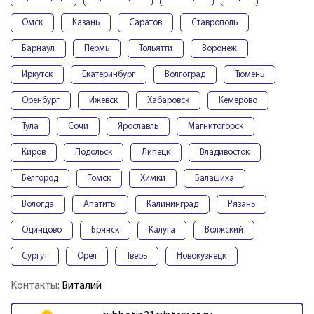
Омск
Казань
Саратов
Ставрополь
Барнаул
Пермь
Тольятти
Воронеж
Иркутск
Екатеринбург
Волгоград
Тюмень
Оренбург
Ижевск
Хабаровск
Кемерово
Тула
Сочи
Ярославль
Магнитогорск
Киров
Подольск
Липецк
Владивосток
Белгород
Томск
Химки
Балашиха
Вологда
Апатиты
Калининград
Рязань
Одинцово
Брянск
Калуга
Волжский
Сургут
Орёл
Тверь
Новокузнецк
Контакты:
Виталий