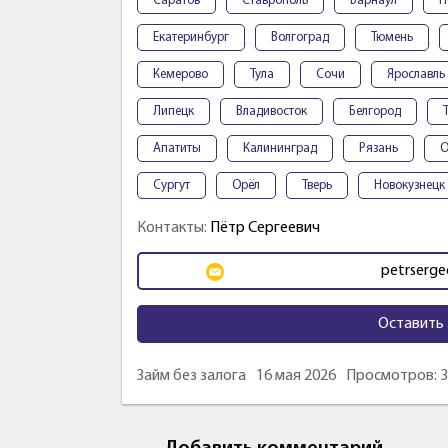
Саратов
Ставрополь
Барнаул
П
Екатеринбург
Волгоград
Тюмень
Кемерово
Тула
Сочи
Ярославль
Липецк
Владивосток
Белгород
Апатиты
Калининград
Рязань
О
Сургут
Орёл
Тверь
Новокузнецк
Контакты:
Пётр Сергеевич
petrserge
Оставить 
Займ без залога
16 мая 2026
Просмотров: 