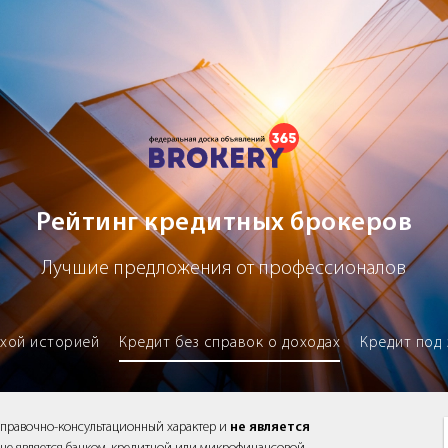
х брокеров
Рейтинг кредитных брокеров
Лучшие предложения от профессионалов
охой историей
Кредит без справок о доходах
Кредит под 
справочно-консультационный характер и
не является