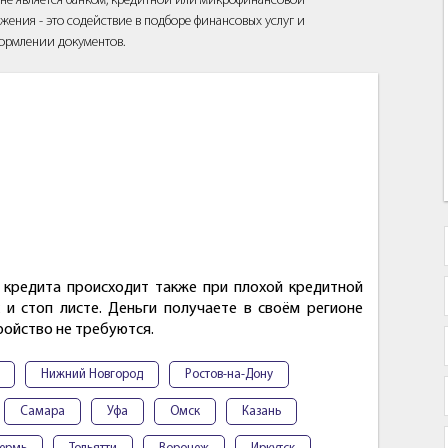
йт не является банком, кредитной или микрофинансовой
жения - это содействие в подборе финансовых услуг и
ормлении документов.
кредита происходит также при плохой кредитной
 и стоп листе. Деньги получаете в своём регионе
ройство не требуются.
Нижний Новгород
Ростов-на-Дону
Самара
Уфа
Омск
Казань