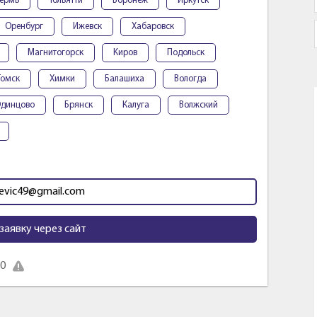
ермь
Тольятти
Воронеж
Иркутск
Оренбург
Ижевск
Хабаровск
Магнитогорск
Киров
Подольск
Томск
Химки
Балашиха
Вологда
динцово
Брянск
Калуга
Волжский
evic49@gmail.com
заявку через сайт
30