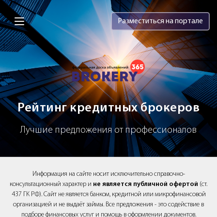
Brokery365 - Рейтинг кредитных брок
Разместиться на портале
Рейтинг кредитных брокеров
Лучшие предложения от профессионалов
Информация на сайте носит исключительно справочно-
консультационный характер и
не является публичной офертой
(ст.
437 ГК РФ). Сайт не является банком, кредитной или микрофинансовой
организацией и не выдаёт займы. Все предложения - это содействие в
подборе финансовых услуг и помощь в оформлении документов.