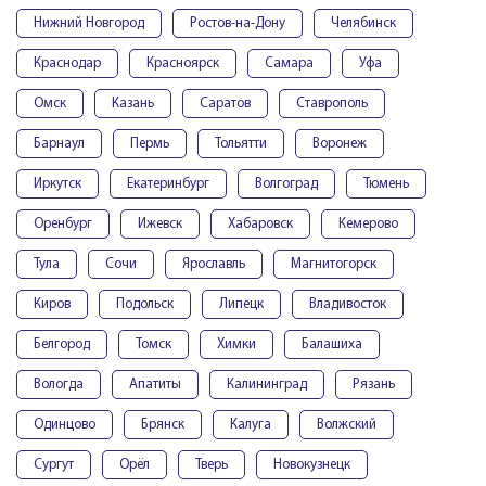
Нижний Новгород
Ростов-на-Дону
Челябинск
Краснодар
Красноярск
Самара
Уфа
Омск
Казань
Саратов
Ставрополь
Барнаул
Пермь
Тольятти
Воронеж
Иркутск
Екатеринбург
Волгоград
Тюмень
Оренбург
Ижевск
Хабаровск
Кемерово
Тула
Сочи
Ярославль
Магнитогорск
Киров
Подольск
Липецк
Владивосток
Белгород
Томск
Химки
Балашиха
Вологда
Апатиты
Калининград
Рязань
Одинцово
Брянск
Калуга
Волжский
Сургут
Орёл
Тверь
Новокузнецк