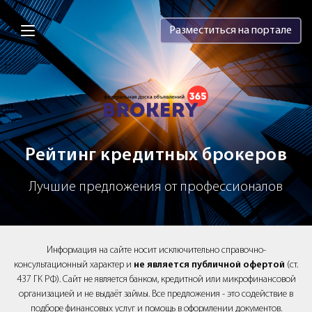
Brokery365 - Рейтинг кредитных брок
Разместиться на портале
Рейтинг кредитных брокеров
Лучшие предложения от профессионалов
Информация на сайте носит исключительно справочно-
консультационный характер и
не является публичной офертой
(ст.
437 ГК РФ). Сайт не является банком, кредитной или микрофинансовой
организацией и не выдаёт займы. Все предложения - это содействие в
подборе финансовых услуг и помощь в оформлении документов.