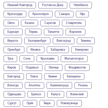
Нижний Новгород
Ростов-на-Дону
Челябинск
Краснодар
Красноярск
Самара
Уфа
Омск
Казань
Саратов
Ставрополь
Барнаул
Пермь
Тольятти
Воронеж
Иркутск
Екатеринбург
Волгоград
Тюмень
Оренбург
Ижевск
Хабаровск
Кемерово
Тула
Сочи
Ярославль
Магнитогорск
Киров
Подольск
Липецк
Владивосток
Белгород
Томск
Химки
Балашиха
Вологда
Апатиты
Калининград
Рязань
Одинцово
Брянск
Калуга
Волжский
Сургут
Орёл
Тверь
Новокузнецк