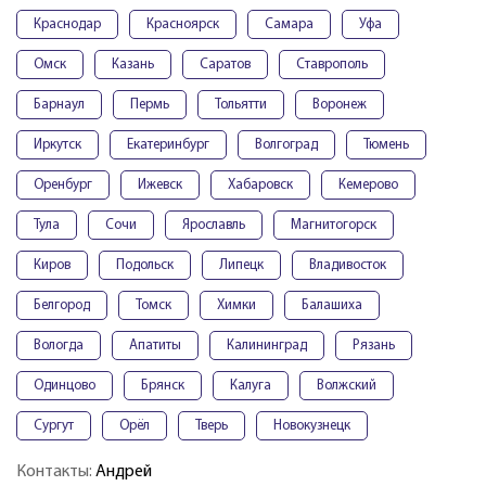
Краснодар
Красноярск
Самара
Уфа
Омск
Казань
Саратов
Ставрополь
Барнаул
Пермь
Тольятти
Воронеж
Иркутск
Екатеринбург
Волгоград
Тюмень
Оренбург
Ижевск
Хабаровск
Кемерово
Тула
Сочи
Ярославль
Магнитогорск
Киров
Подольск
Липецк
Владивосток
Белгород
Томск
Химки
Балашиха
Вологда
Апатиты
Калининград
Рязань
Одинцово
Брянск
Калуга
Волжский
Сургут
Орёл
Тверь
Новокузнецк
Контакты:
Андрей