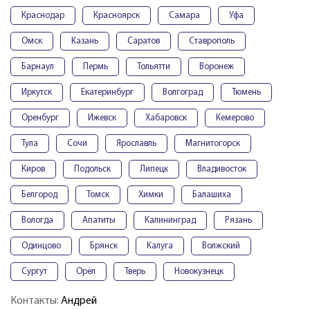
Краснодар
Красноярск
Самара
Уфа
Омск
Казань
Саратов
Ставрополь
Барнаул
Пермь
Тольятти
Воронеж
Иркутск
Екатеринбург
Волгоград
Тюмень
Оренбург
Ижевск
Хабаровск
Кемерово
Тула
Сочи
Ярославль
Магнитогорск
Киров
Подольск
Липецк
Владивосток
Белгород
Томск
Химки
Балашиха
Вологда
Апатиты
Калининград
Рязань
Одинцово
Брянск
Калуга
Волжский
Сургут
Орёл
Тверь
Новокузнецк
Контакты:
Андрей