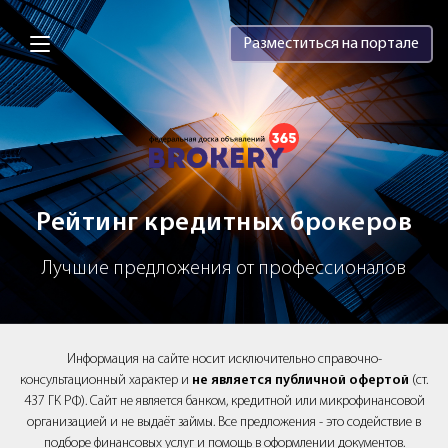
Brokery365 - Рейтинг кредитных брок
Разместиться на портале
Рейтинг кредитных брокеров
Лучшие предложения от профессионалов
Информация на сайте носит исключительно справочно-
консультационный характер и
не является публичной офертой
(ст.
437 ГК РФ). Сайт не является банком, кредитной или микрофинансовой
организацией и не выдаёт займы. Все предложения - это содействие в
подборе финансовых услуг и помощь в оформлении документов.