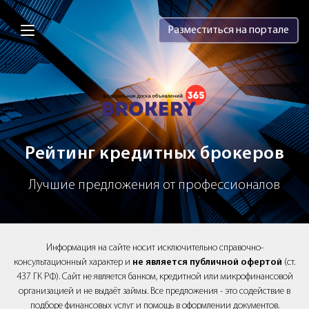
Brokery365 - Рейтинг кредитных брок
Разместиться на портале
Рейтинг кредитных брокеров
Лучшие предложения от профессионалов
Информация на сайте носит исключительно справочно-
консультационный характер и
не является публичной офертой
(ст.
437 ГК РФ). Сайт не является банком, кредитной или микрофинансовой
организацией и не выдаёт займы. Все предложения - это содействие в
подборе финансовых услуг и помощь в оформлении документов.