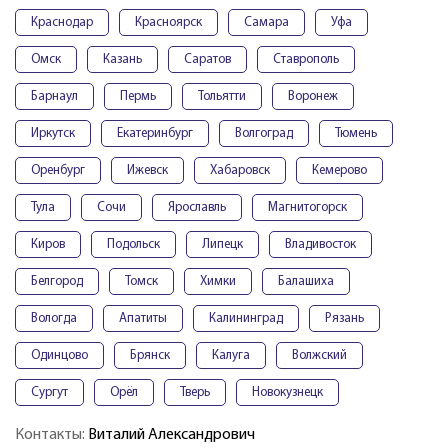
Краснодар
Красноярск
Самара
Уфа
Омск
Казань
Саратов
Ставрополь
Барнаул
Пермь
Тольятти
Воронеж
Иркутск
Екатеринбург
Волгоград
Тюмень
Оренбург
Ижевск
Хабаровск
Кемерово
Тула
Сочи
Ярославль
Магнитогорск
Киров
Подольск
Липецк
Владивосток
Белгород
Томск
Химки
Балашиха
Вологда
Апатиты
Калининград
Рязань
Одинцово
Брянск
Калуга
Волжский
Сургут
Орёл
Тверь
Новокузнецк
Контакты:
Виталий Александрович