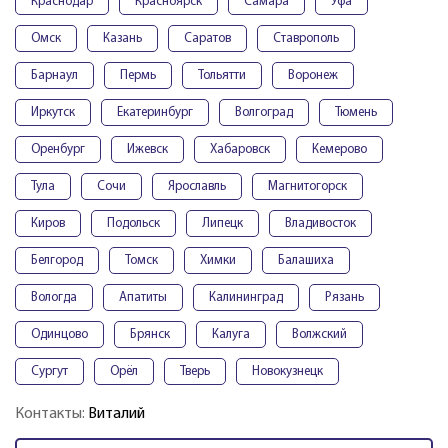
Краснодар
Красноярск
Самара
Уфа
Омск
Казань
Саратов
Ставрополь
Барнаул
Пермь
Тольятти
Воронеж
Иркутск
Екатеринбург
Волгоград
Тюмень
Оренбург
Ижевск
Хабаровск
Кемерово
Тула
Сочи
Ярославль
Магнитогорск
Киров
Подольск
Липецк
Владивосток
Белгород
Томск
Химки
Балашиха
Вологда
Апатиты
Калининград
Рязань
Одинцово
Брянск
Калуга
Волжский
Сургут
Орёл
Тверь
Новокузнецк
Контакты:
Виталий