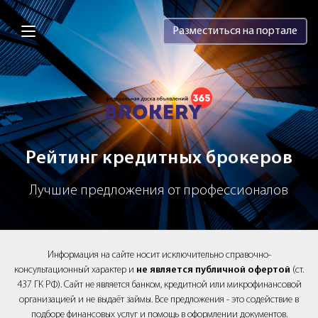
Brokery365 - Рейтинг кредитных брок
Разместиться на портале
Рейтинг кредитных брокеров
Лучшие предложения от профессионалов
Информация на сайте носит исключительно справочно-
консультационный характер и
не является публичной офертой
(ст.
437 ГК РФ). Сайт не является банком, кредитной или микрофинансовой
организацией и не выдаёт займы. Все предложения - это содействие в
подборе финансовых услуг и помощь в оформлении документов.