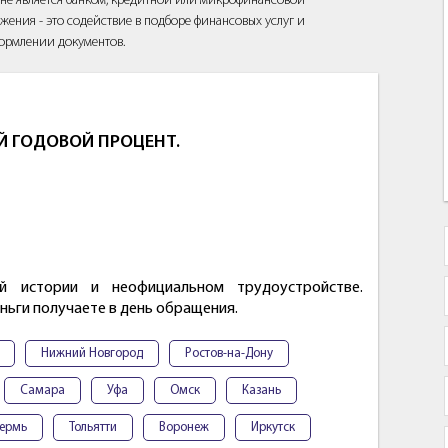
йт не является банком, кредитной или микрофинансовой
жения - это содействие в подборе финансовых услуг и
ормлении документов.
Й ГОДОВОЙ ПРОЦЕНТ.
й истории и неофициальном трудоустройстве.
ньги получаете в день обращения.
Нижний Новгород
Ростов-на-Дону
Самара
Уфа
Омск
Казань
ермь
Тольятти
Воронеж
Иркутск