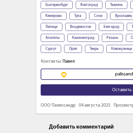
Екатеринбург
Волгоград
Тюмень
Кемерово
Тула
Сочи
Ярославль
Липецк
Владивосток
Белгород
Апатиты
Калининград
Рязань
О
Сургут
Орёл
Тверь
Новокузнецк
Контакты:
Павел
palissan
Оставить 
ООО Палиссандр
04 августа 2025
Просмотр
Добавить комментарий