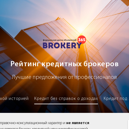
х брокеров
Рейтинг кредитных брокеров
Лучшие предложения от профессионалов
охой историей
Кредит без справок о доходах
Кредит под 
справочно-консультационный характер и
не является