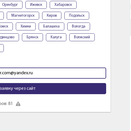
Оренбург
Ижевск
Хабаровск
Магнитогорск
Киров
Подольск
Томск
Химки
Балашиха
Вологда
динцово
Брянск
Калуга
Волжский
dr.com@yandex.ru
заявку через сайт
ов: 81