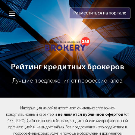
Brokery365 - Рейтинг кредитных брок
Разместиться на портале
Рейтинг кредитных брокеров
Лучшие предложения от профессионалов
Информация на сайте носит исключительно справочно-
консультационный характер и
не является публичной офертой
(ст.
437 ГК РФ). Сайт не является банком, кредитной или микрофинансовой
организацией и не выдаёт займы. Все предложения - это содействие в
подборе финансовых услуг и помощь в оформлении документов.