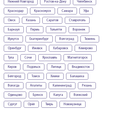
Нижний Новгород
Ростов-на-Дону
Челябинск
Краснодар
Красноярск
Самара
Уфа
Омск
Казань
Саратов
Ставрополь
Барнаул
Пермь
Тольятти
Воронеж
Иркутск
Екатеринбург
Волгоград
Тюмень
Оренбург
Ижевск
Хабаровск
Кемерово
Тула
Сочи
Ярославль
Магнитогорск
Киров
Подольск
Липецк
Владивосток
Белгород
Томск
Химки
Балашиха
Вологда
Апатиты
Калининград
Рязань
Одинцово
Брянск
Калуга
Волжский
Сургут
Орёл
Тверь
Новокузнецк